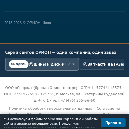
2013-2026 © ОРИОН-Шина
Серия сайтов ОРИОН — одна компания, один заказ
Шины и диски
Запчасти на ГАЗель
r15c.ru
ВЫ ЗДЕСЬ
ООО «Спарка» (бренд «Орион-центр») · ОГРН 1157746118375 ·
ИНН 7731127598 · 121351, г. Москва, ул. Екатерины Будановой,
д. 4, к. 1 · тел.
+7 (495) 255-36-60
Политика обработки персональных данных
·
Согласие на
обработку ПДн
·
Пользовательское соглашение
·
Публичная
Мы используем файлы cookie для корректной работы
оферта
·
Доставка и возврат
Принять
сайта и анализа посещаемости. Продолжая
пользоваться сайтом, вы соглашаетесь с обработкой