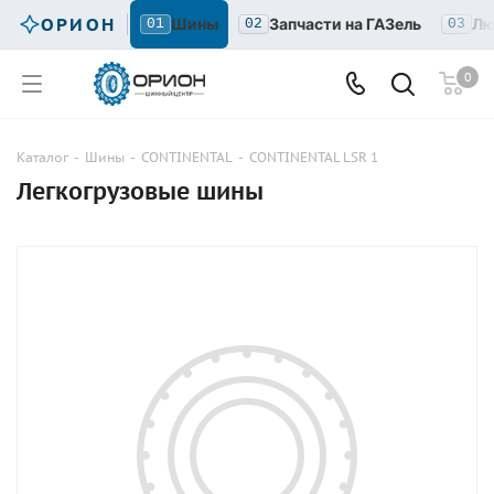
ОРИОН
Шины
Запчасти на ГАЗель
Лю
01
02
03
0
Каталог
-
Шины
-
CONTINENTAL
-
CONTINENTAL LSR 1
Легкогрузовые шины