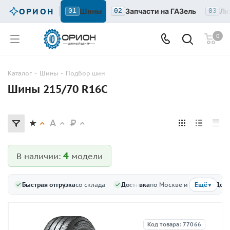
ОРИОН
Шины
Запчасти на ГАЗель
Лю
01
02
03
0
Каталог
-
Шины
-
Подбор шин
Шины 215/70 R16C
4
В наличии:
модели
Быстрая отгрузка
со склада
Доставка
по Москве и МО
Доку
Ещё
▼
Код товара: 77066