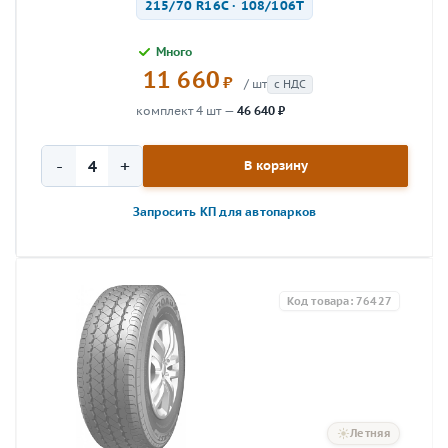
215/70 R16C · 108/106T
Много
11 660
₽
/ шт
с НДС
комплект 4 шт —
46 640 ₽
-
+
В корзину
Запросить КП для автопарков
Код товара: 76427
Летняя