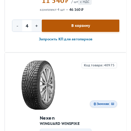
11 540
₽
/ шт
с НДС
комплект 4 шт —
46 160 ₽
-
+
В корзину
Запросить КП для автопарков
Код товара: 40975
Зимняя
Ш
Nexen
WINGUARD WINSPIKE