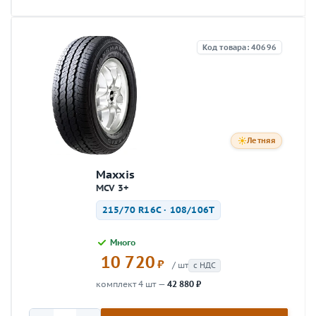
Код товара: 40696
Летняя
Maxxis
MCV 3+
215/70 R16C · 108/106T
Много
10 720
₽
/ шт
с НДС
комплект 4 шт —
42 880 ₽