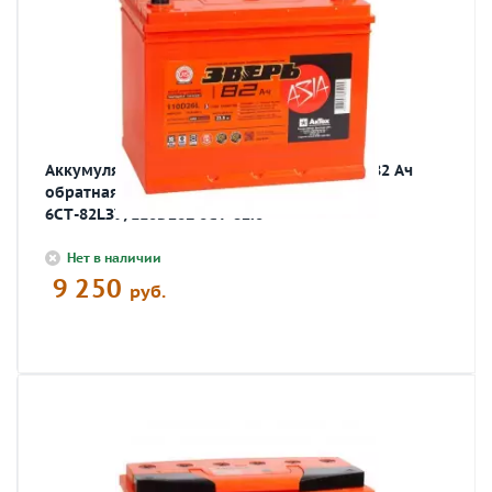
Аккумулятор автомобильный ЗВЕРЬ ASIA 82 Ач
обратная R+ EN 750A 260x175x225
6СТ-82LЗУ/110D26L 6СТ-82.0
Нет в наличии
9 250
руб.