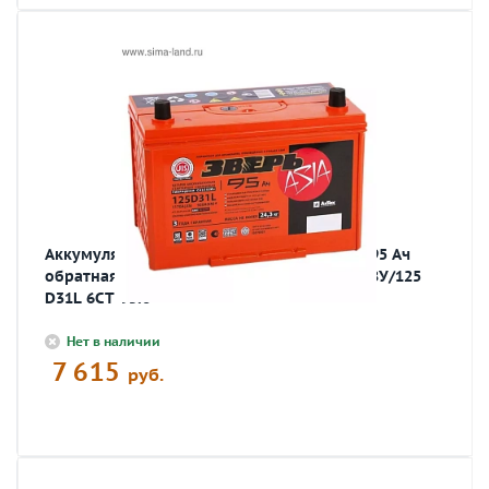
Аккумулятор автомобильный ЗВЕРЬ ASIA 95 Ач
обратная R+ EN 930A 306x175x225 6СТ-95LЗУ/125
D31L 6СТ-95.0
Нет в наличии
7 615
руб.