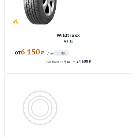
Wildtraxx
AT II
6 150
от
₽
/ шт
с НДС
комплект 4 шт —
24 600 ₽