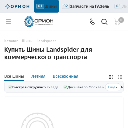
ОРИОН
Шины
Запчасти на ГАЗель
Лю
01
02
03
0
Каталог
-
Шины
-
Landspider
Купить Шины Landspider для
коммерческого транспорта
Все шины
Летняя
Всесезонная
Быстрая отгрузка
со склада
Доставка
по Москве и МО
Доку
Ещё
▼