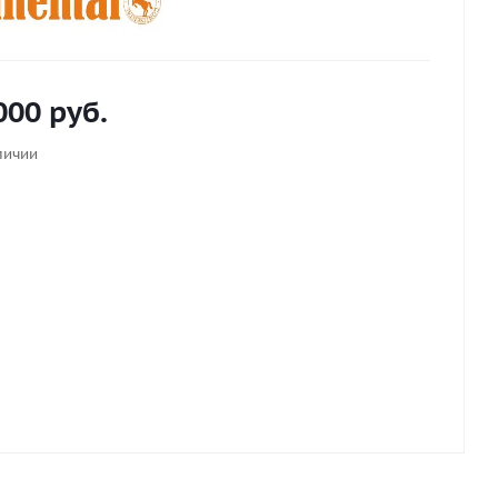
000
руб.
личии