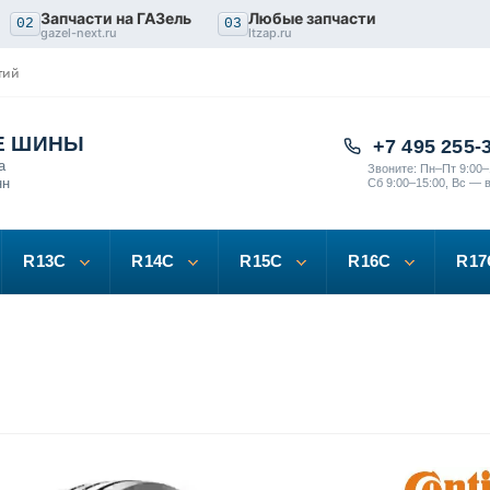
Запчасти на ГАЗель
Любые запчасти
02
03
gazel-next.ru
ltzap.ru
тий
Е ШИНЫ
+7 495 255-
а
Звоните: Пн–Пт 9:00–
нн
Сб 9:00–15:00, Вс — 
R13C
R14C
R15C
R16C
R17