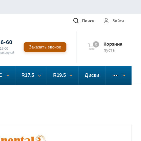
Поиск
Войти
36-60
Корзина
0
Заказать звонок
18:00
пуста
выходной
C
R17.5
R19.5
Диски