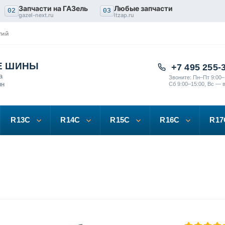
Запчасти на ГАЗель
Любые запчасти
02
03
gazel-next.ru
ltzap.ru
тий
Е ШИНЫ
+7 495 255-
а
Звоните: Пн–Пт 9:00–
нн
Сб 9:00–15:00, Вс — 
R13C
R14C
R15C
R16C
R17