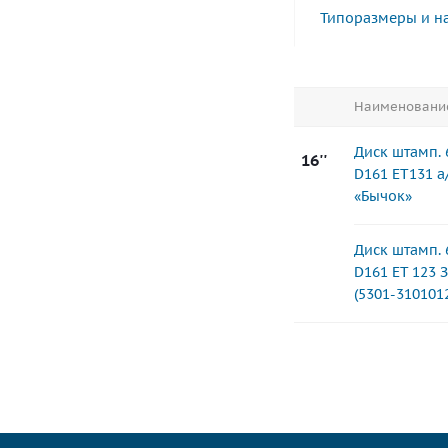
Типоразмеры и н
Наименовани
Диск штамп. 
16''
D161 ET131 а
«Бычок»
Диск штамп. 
D161 ET 123 
(5301-310101