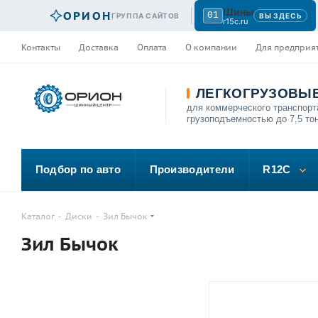
Шины
ОРИОН
01
ГРУППА САЙТОВ
ВЫ ЗДЕСЬ
r15c.ru
Контакты
Доставка
Оплата
О компании
Для предприя
ЛЕГКОГРУЗОВЫ
для коммерческого транспорт
грузоподъемностью до 7,5 то
Подбор по авто
Производители
R12C
Каталог
-
Диски
-
Зил Бычок
Зил Бычок