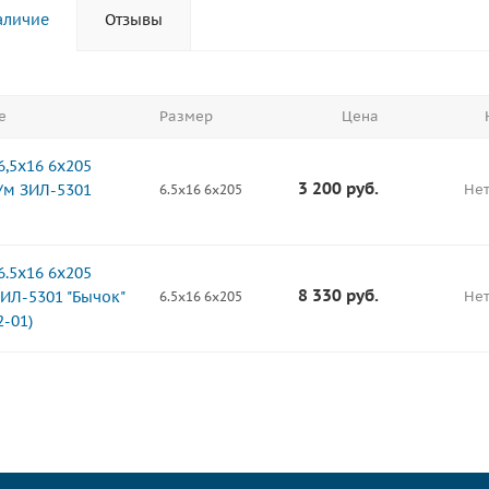
аличие
Отзывы
е
Размер
Цена
6,5x16 6х205
3 200
руб.
/м ЗИЛ-5301
Нет
6.5x16 6x205
6.5х16 6х205
8 330
руб.
ЗИЛ-5301 "Бычок"
Нет
6.5x16 6x205
2-01)