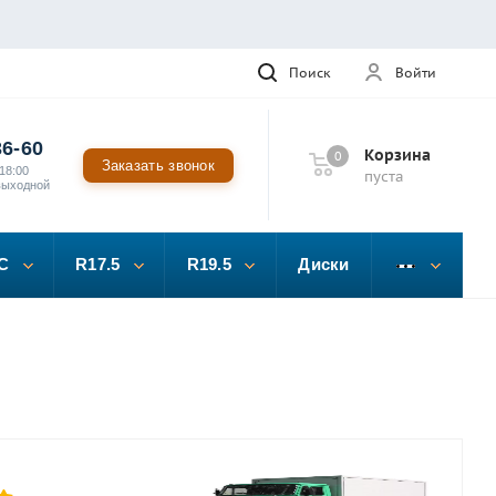
Поиск
Войти
36-60
Корзина
0
Заказать звонок
18:00
пуста
выходной
C
R17.5
R19.5
Диски