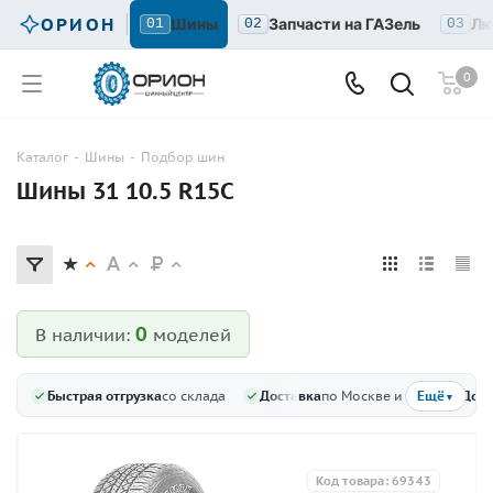
ОРИОН
Шины
Запчасти на ГАЗель
Лю
01
02
03
0
Каталог
-
Шины
-
Подбор шин
Шины 31 10.5 R15C
0
В наличии:
моделей
Быстрая отгрузка
со склада
Доставка
по Москве и МО
Доку
Ещё
▼
Код товара: 69343