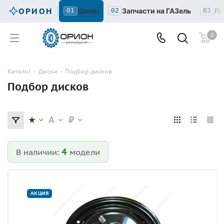
ОРИОН
Шины
Запчасти на ГАЗель
Лю
01
02
03
0
Каталог
-
Диски
-
Подбор дисков
Подбор дисков
4
В наличии:
модели
АКЦИЯ