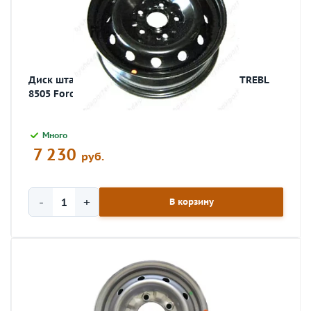
Диск штамп .5,5x15 5x160/60 d 65,1 (Black) TREBL
8505 Ford Tranzit
Много
7 230
руб.
-
+
В корзину