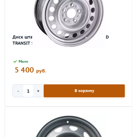
Диск штамп. 5.5Jx16 5x160 ET 56 D 65.1 FORD
TRANSIT S NEXT NX-077
Мало
5 400
руб.
-
+
В корзину