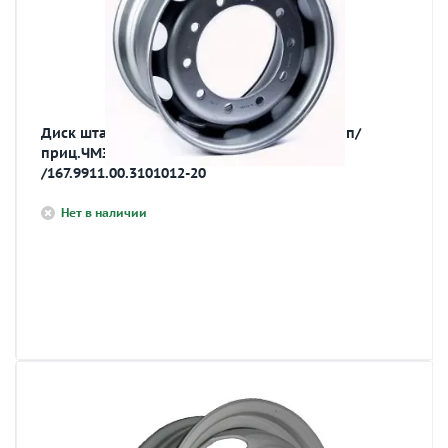
Диск штамп. 11.75х22.5 10х335 D281 ET120 п/
приц.ЧМЗАП, МАЗ, ТОНАР, МТМ, СЗАП
/167.9911.00.3101012-20
Нет в наличии