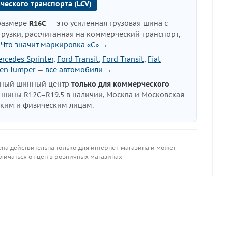
ческого транспорта (LCV)
размере
R16C
— это усиленная грузовая шина с
узки, рассчитанная на коммерческий транспорт,
.
Что значит маркировка «C» →
rcedes Sprinter
,
Ford Transit
,
Ford Transit
,
Fiat
oen Jumper
—
все автомобили →
нный шинный центр
только для коммерческого
е шины R12C–R19.5 в наличии, Москва и Московская
ским и физическим лицам.
ена действительна только для интернет-магазина и может
личаться от цен в розничных магазинах