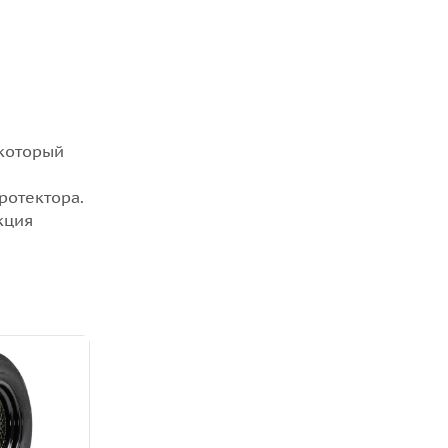
 который
ротектора.
кция