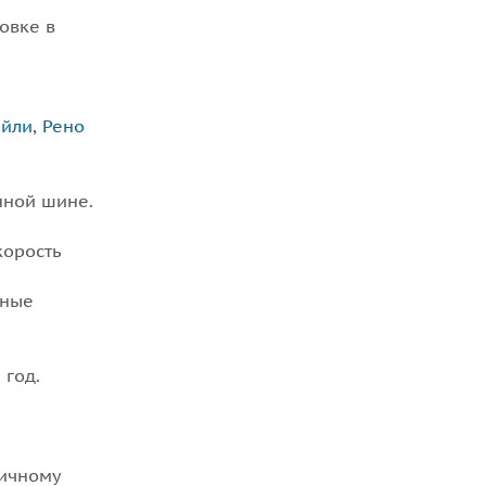
овке в
ейли
,
Рено
нной шине.
корость
нные
 год.
личному