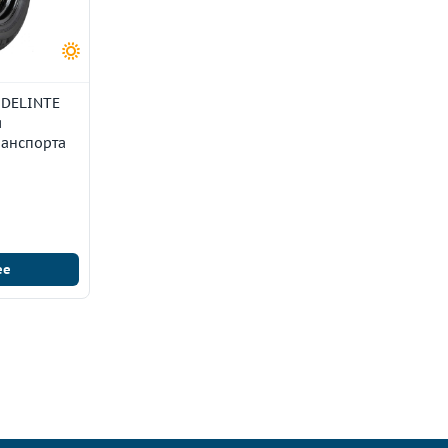
 DELINTE
я
ранспорта
ее