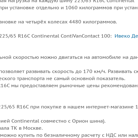
ная нагрузка на каждую шину 225/65 R16C Continental
 при установке отдельно и 1060 килограммов при устан
тановке на четырёх колесах 4480 килограммов.
5/65 R16C Continental ContiVanContact 100:
Ивеко Д
льной скоростью можно двигаться на автомобиле на да
позволяет развивать скорость до 170 км/ч. Развивать с
ского транспорта не самый основной показатель.
65 R16C мы предоставляем рыночные цены рекомендова
 225/65 R16C при покупке в нашем интернет-магазине 1
ией Continental совместно с Орион шина).
ала ТК в Москве.
C можно купить по безналичному расчету с НДС или на