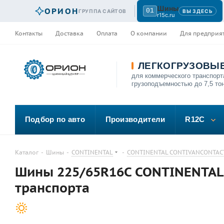
Шины
ОРИОН
01
ГРУППА САЙТОВ
ВЫ ЗДЕСЬ
r15c.ru
Контакты
Доставка
Оплата
О компании
Для предприя
ЛЕГКОГРУЗОВЫ
для коммерческого транспорт
грузоподъемностью до 7,5 то
Подбор по авто
Производители
R12C
Каталог
-
Шины
-
CONTINENTAL
-
CONTINENTAL CONTIVANCONTAC
Шины 225/65R16C CONTINENTAL 
транспорта