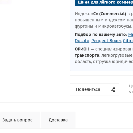
Шина для лёгкого коммер
Индекс
«C» (Commercial)
в 
повышенным индексом нагр
фургоны и микроавтобусы
Подбор по вашему авто:
Me
Ducato
,
Peugeot Boxer
,
Citr
ОРИОН
— специализирова
транспорта
: легкогрузовы
область, отгрузка юридиче
Ц
Поделиться
от
Задать вопрос
Доставка