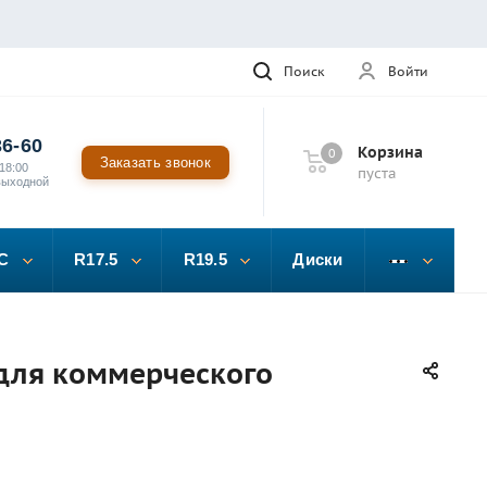
Поиск
Войти
36-60
Корзина
0
Заказать звонок
18:00
пуста
выходной
C
R17.5
R19.5
Диски
для коммерческого