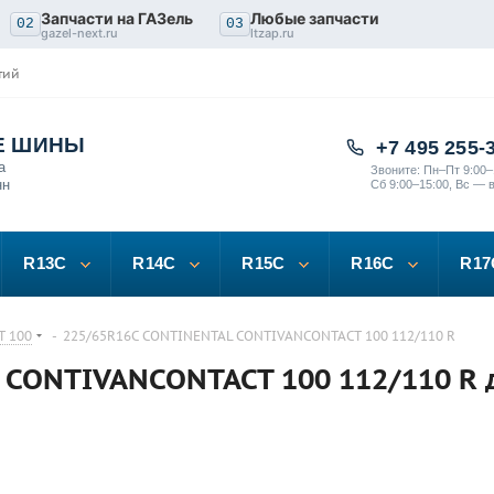
Запчасти на ГАЗель
Любые запчасти
02
03
gazel-next.ru
ltzap.ru
тий
Е ШИНЫ
+7 495 255-
а
Звоните: Пн–Пт 9:00–
нн
Сб 9:00–15:00, Вс — 
R13C
R14C
R15C
R16C
R17
T 100
-
225/65R16C CONTINENTAL CONTIVANCONTACT 100 112/110 R
CONTIVANCONTACT 100 112/110 R 