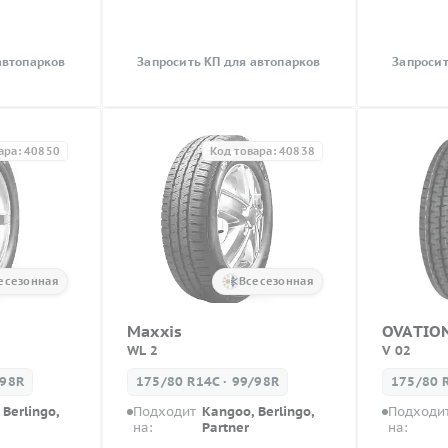
автопарков
Запросить КП для автопарков
Запросит
ара: 40850
Код товара: 40838
есезонная
Всесезонная
Maxxis
OVATIO
WL 2
V 02
/98R
175/80 R14C · 99/98R
175/80 
Berlingo,
Подходит
Kangoo, Berlingo,
Подходи
на:
Partner
на: