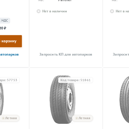
Нет в наличии
Нет в 
с НДС
20 ₽
В корзину
автопарков
Запросить КП для автопарков
Запросит
ара: 57753
Код товара: 51861
Летняя
Летняя