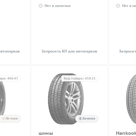
Нет в наличии
Нет в 
автопарков
Запросить КП для автопарков
Запросит
ара: 40647
Код товара: 45825
Летняя
Зимняя
шины
Hankoo