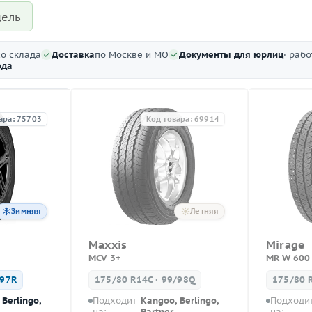
ель
со склада
Доставка
по Москве и МО
Документы для юрлиц
· раб
ода
ара: 75703
Код товара: 69914
Зимняя
Летняя
Maxxis
Mirage
MCV 3+
MR W 600
/97R
175/80 R14C · 99/98Q
175/80 
Berlingo,
Подходит
Kangoo, Berlingo,
Подходи
на:
Partner
на: