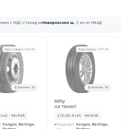
отаем с НДС
Склад на
Новорижском ш.
, 5 км от МКАД
Код товара: 66194
Код товара: 59748
Зимняя
Ш
Зимняя
Ш
Hifly
ICE TRANSIT
R14C · 99/98R
175/80 R14C · 99/98R
т
Kangoo, Berlingo,
Подходит
Kangoo, Berlingo,
Partner
на:
Partner