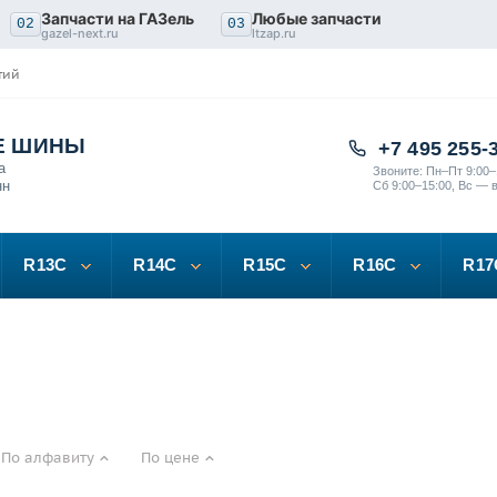
Запчасти на ГАЗель
Любые запчасти
02
03
gazel-next.ru
ltzap.ru
тий
Е ШИНЫ
+7 495 255-
а
Звоните: Пн–Пт 9:00–
нн
Сб 9:00–15:00, Вс — 
R13C
R14C
R15C
R16C
R17
По алфавиту
По цене