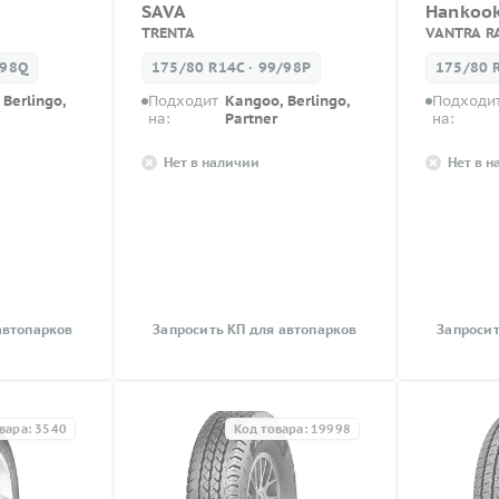
SAVA
Hankoo
TRENTA
VANTRA R
/98Q
175/80 R14C · 99/98P
175/80 
Berlingo,
Подходит
Kangoo, Berlingo,
Подходи
на:
Partner
на:
Нет в наличии
Нет в 
автопарков
Запросить КП для автопарков
Запросит
вара: 3540
Код товара: 19998