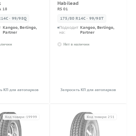
k
Habilead
A 18
RS 01
R14C · 99/98Q
175/80 R14C · 99/98T
т
Kangoo, Berlingo,
Подходит
Kangoo, Berlingo,
Partner
на:
Partner
наличии
Нет в наличии
ь КП для автопарков
Запросить КП для автопарков
Код товара: 19999
Код товара: 251