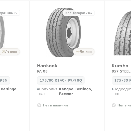
ара: 40659
Код товара: 283
Летняя
Летняя
Hankook
Kumho
RA 08
857 STEEL
/98N
175/80 R14C · 99/98Q
175/80 
Berlingo,
Подходит
Kangoo, Berlingo,
Подходи
на:
Partner
на:
Нет в наличии
Нет в 