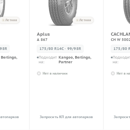
Летняя
Летняя
Aplus
CACHLA
A 867
CH W 5002
/98R
175/80 R14C · 99/98R
175/80 
Berlingo,
Подходит
Kangoo, Berlingo,
Подходи
на:
Partner
на:
Нет в наличии
Нет в 
автопарков
Запросить КП для автопарков
Запросит