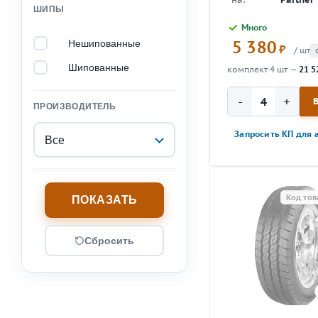
ШИПЫ
Много
5 380
Нешипованные
₽
/ шт
Шипованные
комплект 4 шт —
21 5
-
+
ПРОИЗВОДИТЕЛЬ
Запросить КП для 
Все
Код тов
Сбросить