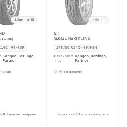
Зимняя
Ш
Летняя
ND
GT
 (шип.)
RADIAL MAXMILER X
R14C · 99/98R
175/80 R14C · 99/98N
т
Kangoo, Berlingo,
Подходит
Kangoo, Berlingo,
Partner
на:
Partner
наличии
Нет в наличии
ь КП для автопарков
Запросить КП для автопарков