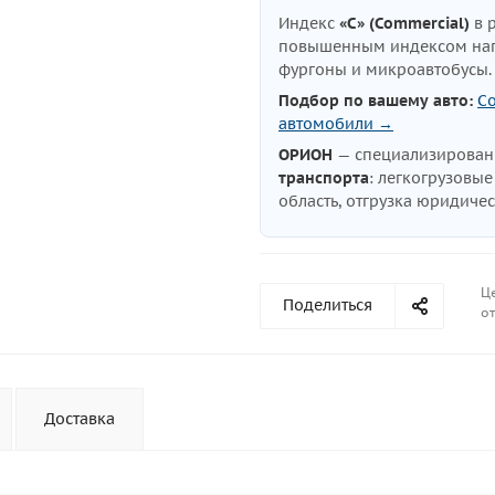
Индекс
«C» (Commercial)
в 
повышенным индексом нагр
фургоны и микроавтобусы
Подбор по вашему авто:
С
автомобили →
ОРИОН
— специализирова
транспорта
: легкогрузовы
область, отгрузка юридиче
Ц
Поделиться
от
Доставка