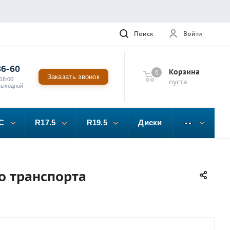
Поиск
Войти
36-60
Корзина
0
Заказать звонок
18:00
пуста
выходной
C
R17.5
R19.5
Диски
о транспорта