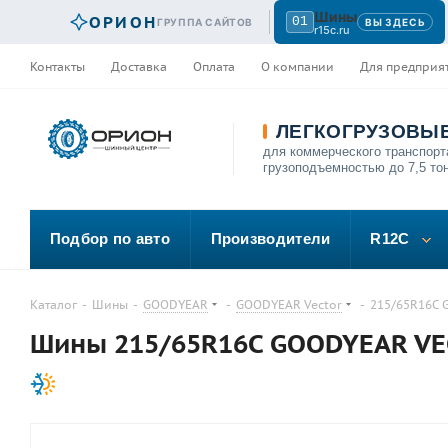
Шины
ОРИОН
01
ГРУППА САЙТОВ
ВЫ ЗДЕСЬ
r15c.ru
Контакты
Доставка
Оплата
О компании
Для предприя
ЛЕГКОГРУЗОВЫ
для коммерческого транспорт
грузоподъемностью до 7,5 то
Подбор по авто
Производители
R12C
Каталог
-
Шины
-
GOODYEAR
-
GOODYEAR Vector
-
215/65R16C 
Шины 215/65R16C GOODYEAR VEC