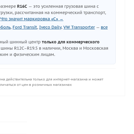
размере
R16C
— это усиленная грузовая шина с
узки, рассчитанная на коммерческий транспорт,
.
Что значит маркировка «C» →
оболь
,
Ford Transit
,
Iveco Daily
,
VW Transporter
—
все
нный шинный центр
только для коммерческого
е шины R12C–R19.5 в наличии, Москва и Московская
ским и физическим лицам.
ена действительна только для интернет-магазина и может
личаться от цен в розничных магазинах