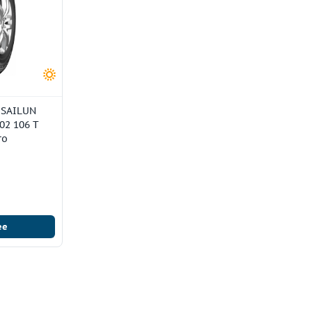
 SAILUN
02 106 T
го
ее