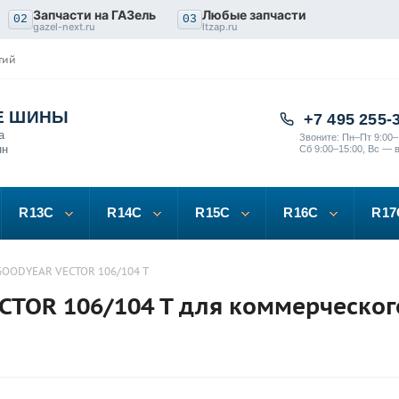
Запчасти на ГАЗель
Любые запчасти
02
03
gazel-next.ru
ltzap.ru
тий
Е ШИНЫ
+7 495 255-
а
Звоните: Пн–Пт 9:00–
нн
Сб 9:00–15:00, Вс — 
R13C
R14C
R15C
R16C
R17
GOODYEAR VECTOR 106/104 T
TOR 106/104 T для коммерческог