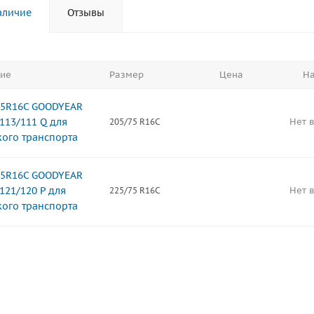
аличие
Отзывы
ие
Размер
Цена
На
75R16C GOODYEAR
113/111 Q для
Нет 
205/75 R16C
ого транспорта
75R16C GOODYEAR
121/120 P для
Нет 
225/75 R16C
ого транспорта