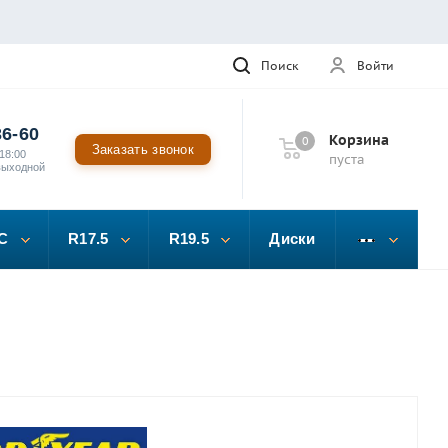
Поиск
Войти
36-60
Корзина
0
Заказать звонок
18:00
пуста
выходной
C
R17.5
R19.5
Диски