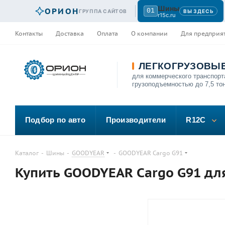
Шины
ОРИОН
01
ГРУППА САЙТОВ
ВЫ ЗДЕСЬ
r15c.ru
Контакты
Доставка
Оплата
О компании
Для предприя
ЛЕГКОГРУЗОВЫ
для коммерческого транспорт
грузоподъемностью до 7,5 то
Подбор по авто
Производители
R12C
Каталог
-
Шины
-
GOODYEAR
-
GOODYEAR Cargo G91
Купить GOODYEAR Cargo G91 дл