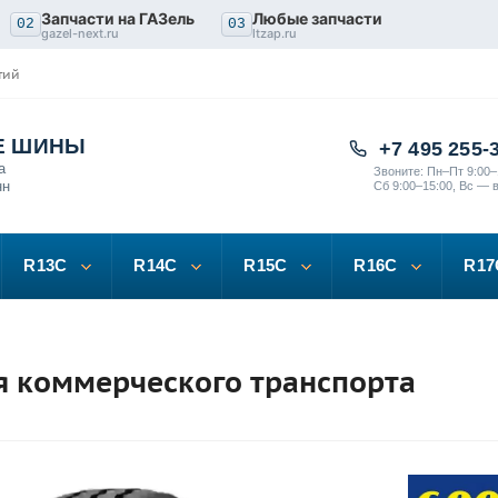
Запчасти на ГАЗель
Любые запчасти
02
03
gazel-next.ru
ltzap.ru
тий
Е ШИНЫ
+7 495 255-
а
Звоните: Пн–Пт 9:00–
нн
Сб 9:00–15:00, Вс — 
R13C
R14C
R15C
R16C
R17
я коммерческого транспорта