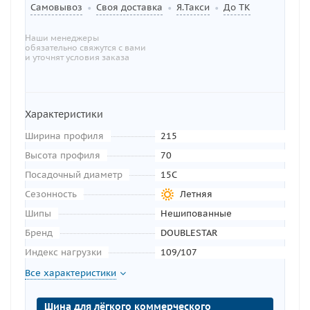
Самовывоз
Своя доставка
Я.Такси
До ТК
•
•
•
Наши менеджеры
обязательно свяжутся с вами
и уточнят условия заказа
Характеристики
Ширина профиля
215
Высота профиля
70
Посадочный диаметр
15C
Сезонность
Летняя
Шипы
Нешипованные
Бренд
DOUBLESTAR
Индекс нагрузки
109/107
Все характеристики
Шина для лёгкого коммерческого