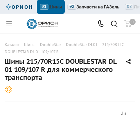
ОРИОН
Шины
Запчасти на ГАЗель
Лю
01
02
03
0
Каталог
-
Шины
-
DoubleStar
-
DoubleStar DL01
-
215/70R15C
DOUBLESTAR DL 01 109/107 R
Шины 215/70R15C DOUBLESTAR DL
01 109/107 R для коммерческого
транспорта