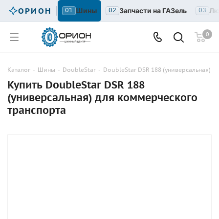
ОРИОН
Шины
Запчасти на ГАЗель
Лю
01
02
03
0
Каталог
-
Шины
-
DoubleStar
-
DoubleStar DSR 188 (универсальная)
Купить DoubleStar DSR 188
(универсальная) для коммерческого
транспорта