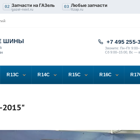
Запчасти на ГАЗель
Любые запчасти
02
03
gazel-next.ru
ltzap.ru
тий
Е ШИНЫ
+7 495 255-
а
Звоните: Пн–Пт 9:00–
нн
Сб 9:00–15:00, Вс — 
R13C
R14C
R15C
R16C
R17
-2015"