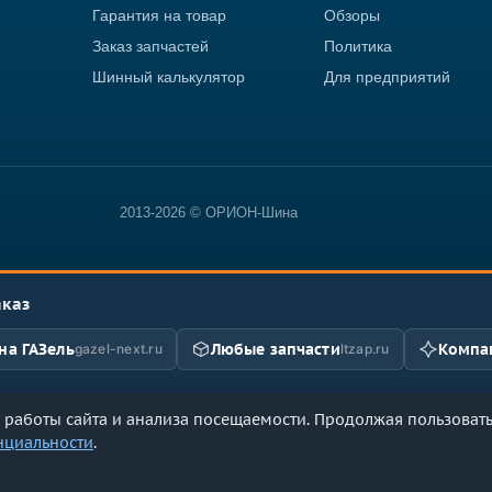
Гарантия на товар
Обзоры
Заказ запчастей
Политика
Шинный калькулятор
Для предприятий
2013-2026 © ОРИОН-Шина
аказ
на ГАЗель
Любые запчасти
Компан
gazel-next.ru
ltzap.ru
работы сайта и анализа посещаемости. Продолжая пользоватьс
нциальности
.
57746118375 · ИНН 7731127598 · 121351, г. Москва, ул. Екатерины Б
ых
·
Согласие на обработку ПДн
·
Пользовательское соглашение
·