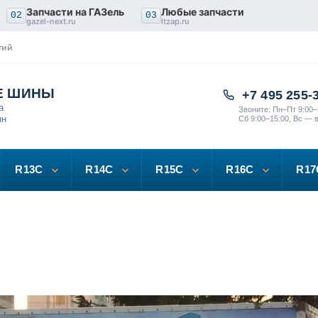
Запчасти на ГАЗель
Любые запчасти
02
03
gazel-next.ru
ltzap.ru
тий
Е ШИНЫ
+7 495 255-
а
Звоните: Пн–Пт 9:00–
нн
Сб 9:00–15:00, Вс — 
R13C
R14C
R15C
R16C
R17