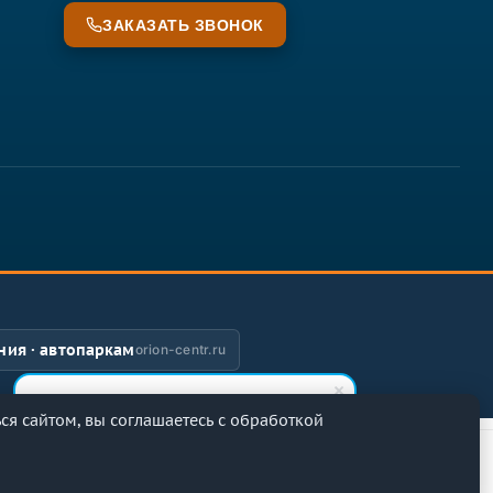
ЗАКАЗАТЬ ЗВОНОК
ия · автопаркам
orion-centr.ru
Ольга
я сайтом, вы соглашаетесь с обработкой
Здравствуйте! Готова помочь вам.
Мы на связи
удановой, д. 4, к. 1 · тел.
+7 (495) 255-36-60
Публичная оферта
·
Доставка и возврат