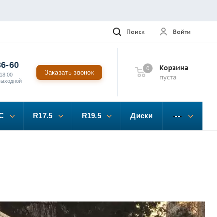
Поиск
Войти
36-60
Корзина
0
Заказать звонок
18:00
пуста
выходной
C
R17.5
R19.5
Диски