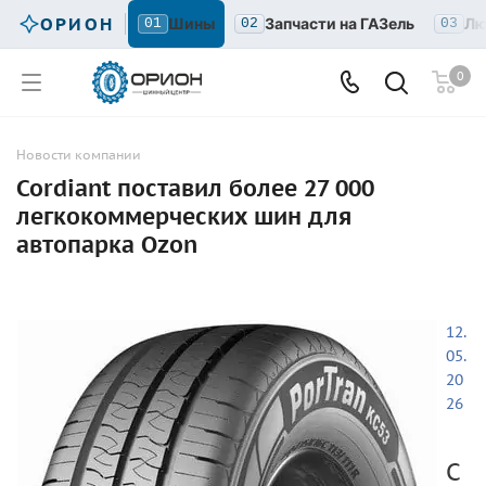
ОРИОН
Шины
Запчасти на ГАЗель
Лю
01
02
03
0
Новости компании
Cordiant поставил более 27 000
легкокоммерческих шин для
автопарка Ozon
12.
05.
20
26
C