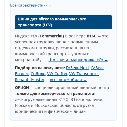
Все характеристики
Шина для лёгкого коммерческого
транспорта (LCV)
Индекс
«C» (Commercial)
в размере
R16C
— это
усиленная грузовая шина с повышенным
индексом нагрузки, рассчитанная на
коммерческий транспорт, фургоны и
микроавтобусы.
Что значит маркировка «C» →
Подбор по вашему авто:
ГАЗель Next
,
ГАЗель
Бизнес
,
Соболь
,
VW Crafter
,
VW Transporter
,
Renault Master
—
все автомобили →
ОРИОН
— специализированный шинный центр
только для коммерческого транспорта
:
легкогрузовые шины R12C–R19.5 в наличии,
Москва и Московская область, отгрузка
юридическим и физическим лицам.