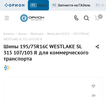
ОРИОН
Шины
Запчасти на ГАЗель
Лю
01
02
03
0
Каталог
-
Шины
-
WestLake
-
WestLake SL315
-
195/75R16C
WESTLAKE SL 315 107/105 R
Шины 195/75R16C WESTLAKE SL
315 107/105 R для коммерческого
транспорта