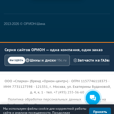
2013-2026 © ОРИОН-Шина
Серия сайтов ОРИОН — одна компания, один заказ
Шины и диски
Запчасти на ГАЗель
r15c.ru
ВЫ ЗДЕСЬ
ООО «Спарка» (бренд «Орион-центр») · ОГРН 1157746118375 ·
ИНН 7731127598 · 121351, г. Москва, ул. Екатерины Будановой,
д. 4, к. 1 · тел.
+7 (495) 255-36-60
Политика обработки персональных данных
·
Согласие на
обработку ПДн
·
Пользовательское соглашение
·
Публичная
Мы используем файлы cookie для корректной работы
оферта
·
Доставка и возврат
Принять
сайта и анализа посещаемости. Продолжая