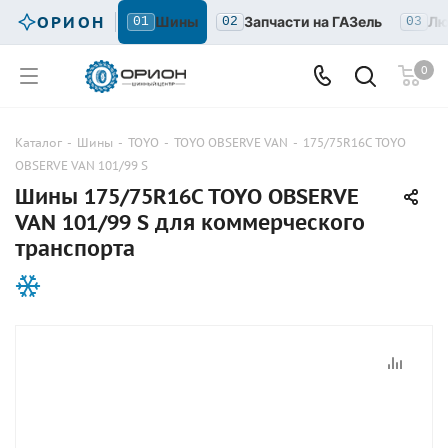
ОРИОН
Шины
Запчасти на ГАЗель
Лю
01
02
03
0
Каталог
-
Шины
-
TOYO
-
TOYO OBSERVE VAN
-
175/75R16C TOYO
OBSERVE VAN 101/99 S
Шины 175/75R16C TOYO OBSERVE
VAN 101/99 S для коммерческого
транспорта