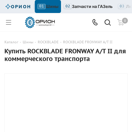
ОРИОН
Шины
Запчасти на ГАЗель
Лю
01
02
03
0
Каталог
-
Шины
-
ROCKBLADE
-
ROCKBLADE FRONWAY A/T II
Купить ROCKBLADE FRONWAY A/T II для
коммерческого транспорта