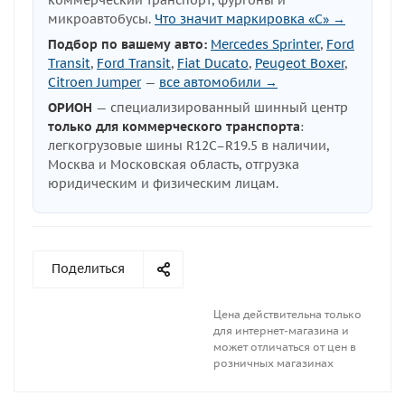
коммерческий транспорт, фургоны и
микроавтобусы.
Что значит маркировка «C» →
Подбор по вашему авто:
Mercedes Sprinter
,
Ford
Transit
,
Ford Transit
,
Fiat Ducato
,
Peugeot Boxer
,
Citroen Jumper
—
все автомобили →
ОРИОН
— специализированный шинный центр
только для коммерческого транспорта
:
легкогрузовые шины R12C–R19.5 в наличии,
Москва и Московская область, отгрузка
юридическим и физическим лицам.
Поделиться
Цена действительна только
для интернет-магазина и
может отличаться от цен в
розничных магазинах