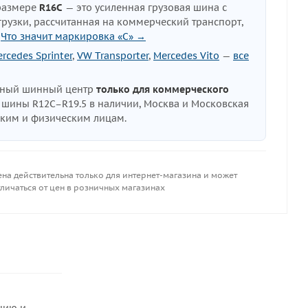
размере
R16C
— это усиленная грузовая шина с
узки, рассчитанная на коммерческий транспорт,
.
Что значит маркировка «C» →
rcedes Sprinter
,
VW Transporter
,
Mercedes Vito
—
все
нный шинный центр
только для коммерческого
е шины R12C–R19.5 в наличии, Москва и Московская
ским и физическим лицам.
ена действительна только для интернет-магазина и может
личаться от цен в розничных магазинах