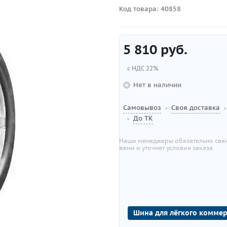
Код товара:
40858
5 810
руб.
с НДС 22%
Нет в наличии
Самовывоз
Своя доставка
•
•
До ТК
•
Наши менеджеры обязательно свяж
вами и уточнят условия заказа
Шина для лёгкого коммер