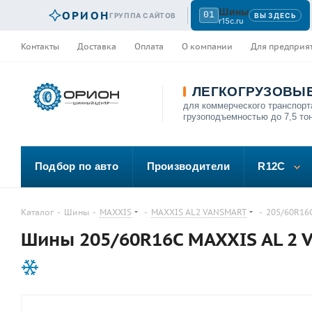
Шины
ОРИОН
01
ГРУППА САЙТОВ
ВЫ ЗДЕСЬ
r15c.ru
Контакты
Доставка
Оплата
О компании
Для предприя
ЛЕГКОГРУЗОВЫ
для коммерческого транспорт
грузоподъемностью до 7,5 то
Подбор по авто
Производители
R12C
Каталог
-
Шины
-
MAXXIS
-
MAXXIS AL2 VANSMART
-
205/60R16C
Шины 205/60R16C MAXXIS AL 2 