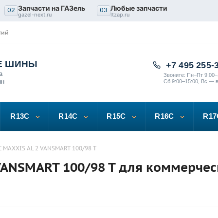
Запчасти на ГАЗель
Любые запчасти
02
03
gazel-next.ru
ltzap.ru
тий
Е ШИНЫ
+7 495 255-
а
Звоните: Пн–Пт 9:00–
нн
Сб 9:00–15:00, Вс — 
R13C
R14C
R15C
R16C
R17
 MAXXIS AL 2 VANSMART 100/98 T
VANSMART 100/98 T для коммерчес