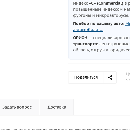
Индекс
«C» (Commercial)
в 
повышенным индексом нагр
фургоны и микроавтобусы
Подбор по вашему авто:
Me
автомобили →
ОРИОН
— специализирова
транспорта
: легкогрузовы
область, отгрузка юридиче
Ц
Поделиться
от
Задать вопрос
Доставка