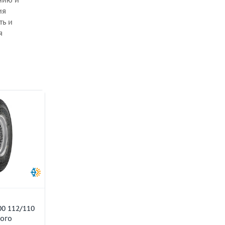
нию и
ия
ть и
я
0 112/110
ого