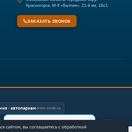
Красногорск, М-9 «Балтия», 21-й км, 1Бс1
ЗАКАЗАТЬ ЗВОНОК
ия · автопаркам
orion-centr.ru
Ольга
я сайтом, вы соглашаетесь с обработкой
Здравствуйте! Готова помочь вам.