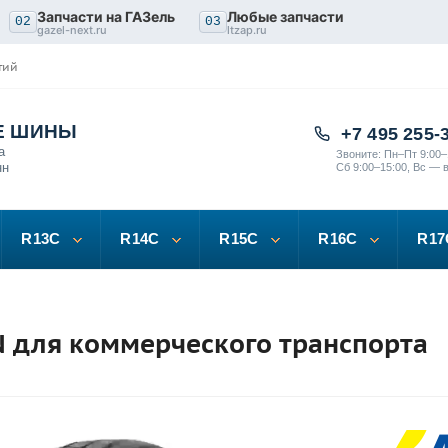
Запчасти на ГАЗель
Любые запчасти
02
03
gazel-next.ru
ltzap.ru
тий
Е ШИНЫ
+7 495 255-
а
Звоните: Пн–Пт 9:00–
нн
Сб 9:00–15:00, Вс — 
R13C
R14C
R15C
R16C
R17
N для коммерческого транспорта