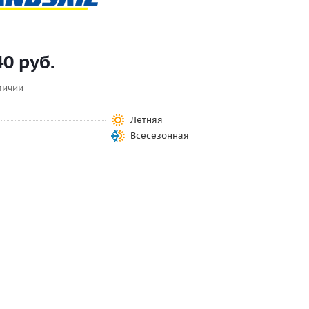
40
руб.
личии
Летняя
Всесезонная