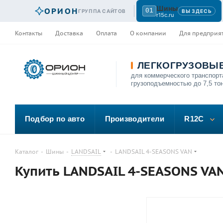
Шины
ОРИОН
01
ГРУППА САЙТОВ
ВЫ ЗДЕСЬ
r15c.ru
Контакты
Доставка
Оплата
О компании
Для предприя
ЛЕГКОГРУЗОВЫ
для коммерческого транспорт
грузоподъемностью до 7,5 то
Подбор по авто
Производители
R12C
Каталог
-
Шины
-
LANDSAIL
-
LANDSAIL 4-SEASONS VAN
Купить LANDSAIL 4-SEASONS VA