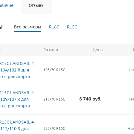
аличие
Отзывы
ы
Все размеры
R16C
R15C
е
Размер
Цена
R15C LANDSAIL 4
104/102 R для
Нет
195/70 R15C
го транспорта
R15C LANDSAIL 4
8 740
руб.
109/107 R для
Нет
215/70 R15C
го транспорта
R15C LANDSAIL 4
112/110 S для
Нет
225/70 R15C