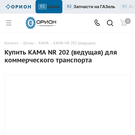
ОРИОН
Шины
Запчасти на ГАЗель
Лю
01
02
03
0
Каталог
-
Шины
-
КАМА
-
КАМА NR 202 (ведущая)
Купить КАМА NR 202 (ведущая) для
коммерческого транспорта