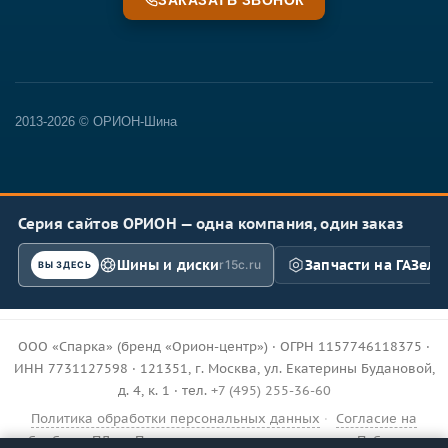
2013-2026 © ОРИОН-Шина
Серия сайтов ОРИОН — одна компания, один заказ
Шины и диски
Запчасти на ГАЗель
r15c.ru
ВЫ ЗДЕСЬ
ООО «Спарка» (бренд «Орион-центр») · ОГРН 1157746118375 ·
ИНН 7731127598 · 121351, г. Москва, ул. Екатерины Будановой,
д. 4, к. 1 · тел.
+7 (495) 255-36-60
Политика обработки персональных данных
·
Согласие на
обработку ПДн
·
Пользовательское соглашение
·
Публичная