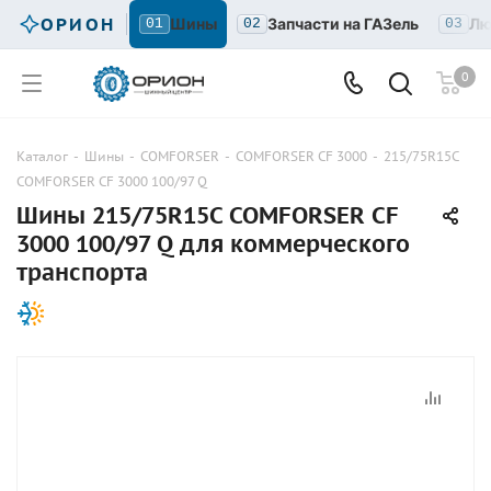
ОРИОН
Шины
Запчасти на ГАЗель
Лю
01
02
03
0
Каталог
-
Шины
-
COMFORSER
-
COMFORSER CF 3000
-
215/75R15C
COMFORSER CF 3000 100/97 Q
Шины 215/75R15C COMFORSER CF
3000 100/97 Q для коммерческого
транспорта