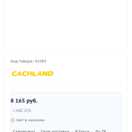
Код товара:
41085
8 165
руб.
с НДС 22%
Нет в наличии
Самовывоз
Своя доставка
Я.Такси
До ТК
•
•
•