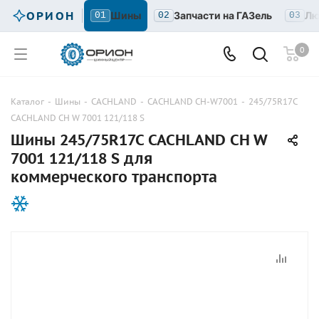
ОРИОН
Шины
Запчасти на ГАЗель
Лю
01
02
03
0
Каталог
-
Шины
-
CACHLAND
-
CACHLAND CH-W7001
-
245/75R17C
CACHLAND CH W 7001 121/118 S
Шины 245/75R17C CACHLAND CH W
7001 121/118 S для
коммерческого транспорта