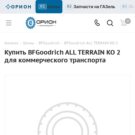
ОРИОН
Шины
Запчасти на ГАЗель
Лю
01
02
03
0
Каталог
-
Шины
-
BFGoodrich
-
BFGoodrich ALL TERRAIN KO 2
Купить BFGoodrich ALL TERRAIN KO 2
для коммерческого транспорта