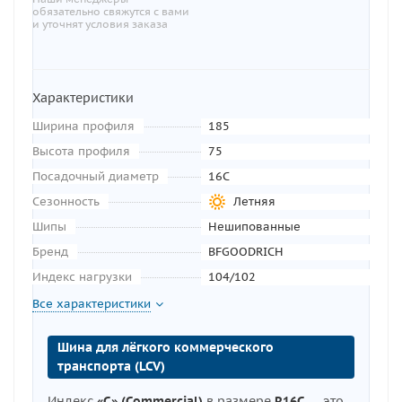
обязательно свяжутся с вами
и уточнят условия заказа
Характеристики
Ширина профиля
185
Высота профиля
75
Посадочный диаметр
16C
Сезонность
Летняя
Шипы
Нешипованные
Бренд
BFGOODRICH
Индекс нагрузки
104/102
Все характеристики
Шина для лёгкого коммерческого
транспорта (LCV)
Индекс
«C» (Commercial)
в размере
R16C
— это