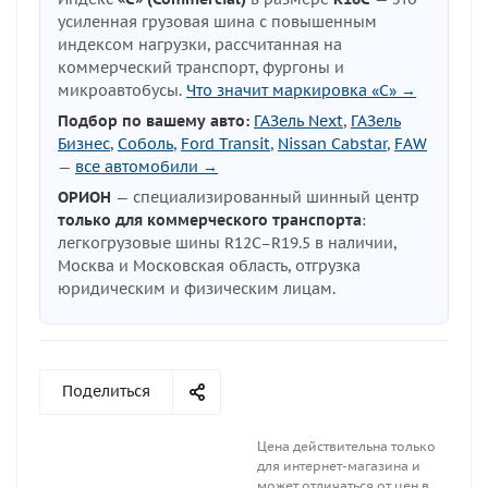
усиленная грузовая шина с повышенным
индексом нагрузки, рассчитанная на
коммерческий транспорт, фургоны и
микроавтобусы.
Что значит маркировка «C» →
Подбор по вашему авто:
ГАЗель Next
,
ГАЗель
Бизнес
,
Соболь
,
Ford Transit
,
Nissan Cabstar
,
FAW
—
все автомобили →
ОРИОН
— специализированный шинный центр
только для коммерческого транспорта
:
легкогрузовые шины R12C–R19.5 в наличии,
Москва и Московская область, отгрузка
юридическим и физическим лицам.
Поделиться
Цена действительна только
для интернет-магазина и
может отличаться от цен в