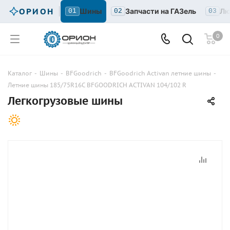
ОРИОН
Шины
Запчасти на ГАЗель
Лю
01
02
03
0
Каталог
-
Шины
-
BFGoodrich
-
BFGoodrich Activan летние шины
-
Летние шины 185/75R16C BFGOODRICH ACTIVAN 104/102 R
Легкогрузовые шины