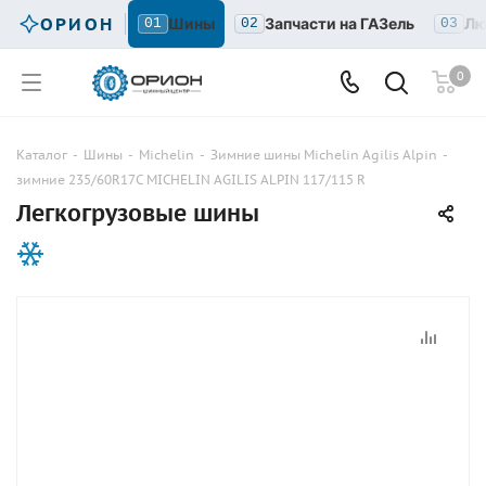
ОРИОН
Шины
Запчасти на ГАЗель
Лю
01
02
03
0
Каталог
-
Шины
-
Michelin
-
Зимние шины Michelin Agilis Alpin
-
зимние 235/60R17C MICHELIN AGILIS ALPIN 117/115 R
Легкогрузовые шины