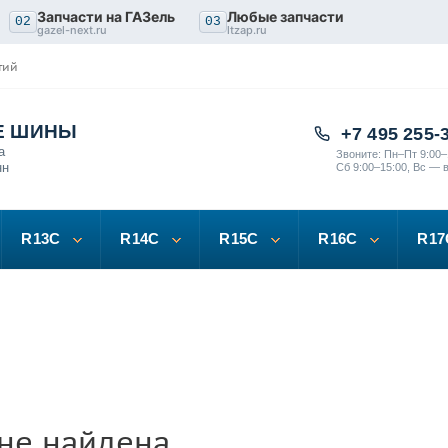
Запчасти на ГАЗель
Любые запчасти
02
03
gazel-next.ru
ltzap.ru
тий
Е ШИНЫ
+7 495 255-
а
Звоните: Пн–Пт 9:00–
нн
Сб 9:00–15:00, Вс — 
R13C
R14C
R15C
R16C
R17
не найдена