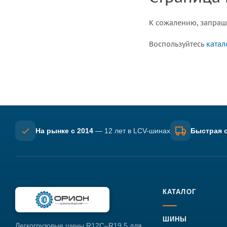
К сожалению, запраш
Воспользуйтесь
катал
На рынке с 2014
— 12 лет в LCV-шинах
Быстрая о
КАТАЛОГ
ШИНЫ
Легкогрузовые шины R12C–R19.5 для