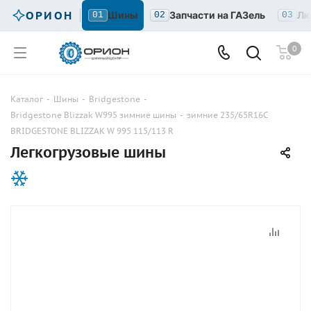
ОРИОН
Шины
Запчасти на ГАЗель
Лю
01
02
03
0
Каталог
-
Шины
-
Bridgestone
-
Bridgestone Blizzak W995 зимние шины
-
зимние 235/65R16C
BRIDGESTONE BLIZZAK W 995 115/113 R
Легкогрузовые шины