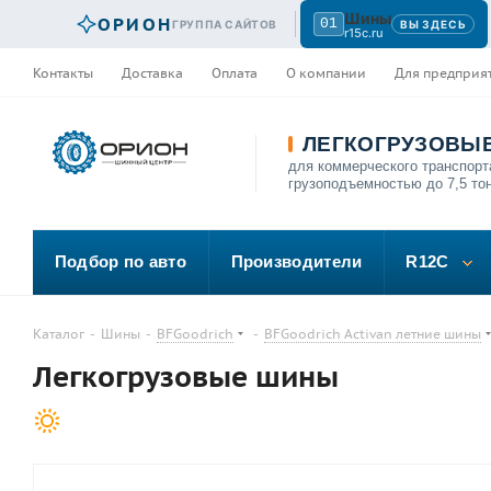
Шины
ОРИОН
01
ГРУППА САЙТОВ
ВЫ ЗДЕСЬ
r15c.ru
Контакты
Доставка
Оплата
О компании
Для предприя
ЛЕГКОГРУЗОВЫ
для коммерческого транспорт
грузоподъемностью до 7,5 то
Подбор по авто
Производители
R12C
Каталог
-
Шины
-
BFGoodrich
-
BFGoodrich Activan летние шины
Легкогрузовые шины