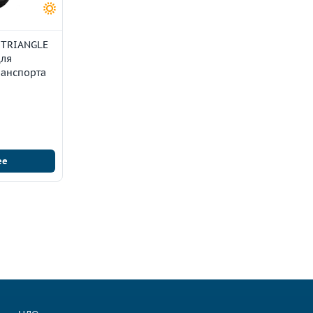
 TRIANGLE
для
ранспорта
ее