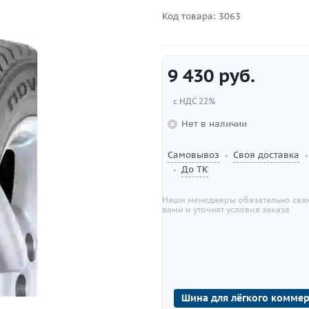
Код товара:
3063
9 430
руб.
с НДС 22%
Нет в наличии
Самовывоз
Своя доставка
•
•
До ТК
•
Наши менеджеры обязательно свяж
вами и уточнят условия заказа
Шина для лёгкого коммер