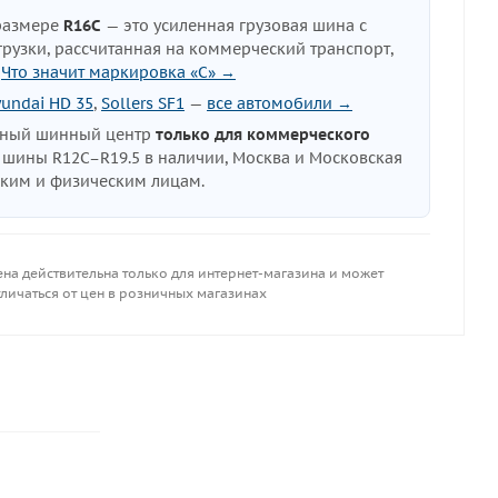
размере
R16C
— это усиленная грузовая шина с
узки, рассчитанная на коммерческий транспорт,
.
Что значит маркировка «C» →
undai HD 35
,
Sollers SF1
—
все автомобили →
нный шинный центр
только для коммерческого
е шины R12C–R19.5 в наличии, Москва и Московская
ским и физическим лицам.
ена действительна только для интернет-магазина и может
личаться от цен в розничных магазинах