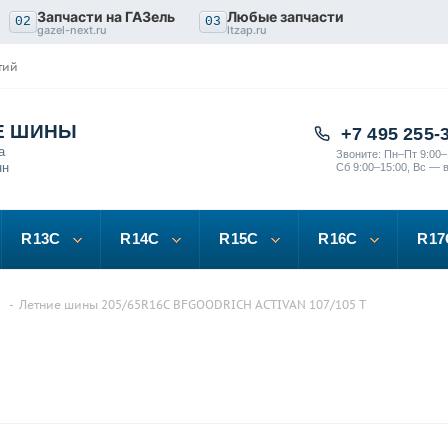
Запчасти на ГАЗель
Любые запчасти
02
03
gazel-next.ru
ltzap.ru
тий
Е ШИНЫ
+7 495 255-
а
Звоните: Пн–Пт 9:00–
нн
Сб 9:00–15:00, Вс — 
R13C
R14C
R15C
R16C
R17
-
Летние шины 205/65R16C BFGOODRICH ACTIVAN 107/105 T