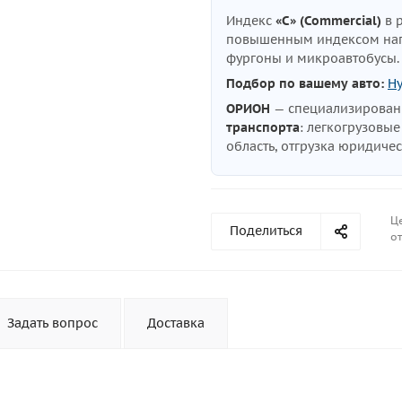
Индекс
«C» (Commercial)
в 
повышенным индексом нагр
фургоны и микроавтобусы
Подбор по вашему авто:
Hy
ОРИОН
— специализирова
транспорта
: легкогрузовы
область, отгрузка юридиче
Ц
Поделиться
от
Задать вопрос
Доставка