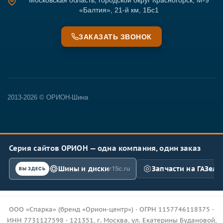
Московская область, городской округ Красногорск, М-9
«Балтия», 21-й км, 1Бс1
ЗАКАЗАТЬ ЗВОНОК
2013-2026 © ОРИОН-Шина
Серия сайтов ОРИОН — одна компания, один заказ
Шины и диски
Запчасти на ГАЗель
r15c.ru
ВЫ ЗДЕСЬ
ООО «Спарка» (бренд «Орион-центр») · ОГРН 1157746118375 ·
ИНН 7731127598 · 121351, г. Москва, ул. Екатерины Будановой,