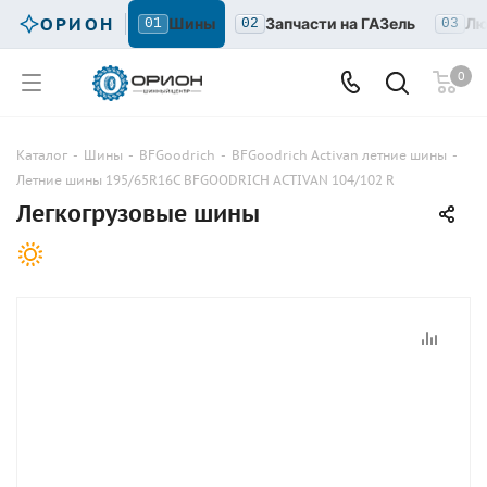
ОРИОН
Шины
Запчасти на ГАЗель
Лю
01
02
03
0
Каталог
-
Шины
-
BFGoodrich
-
BFGoodrich Activan летние шины
-
Летние шины 195/65R16C BFGOODRICH ACTIVAN 104/102 R
Легкогрузовые шины