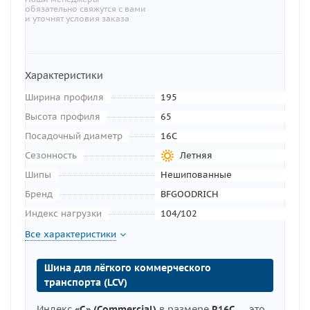
обязательно свяжутся с вами
и уточнят условия заказа
Характеристики
Ширина профиля
195
Высота профиля
65
Посадочный диаметр
16C
Сезонность
Летняя
Шипы
Нешипованные
Бренд
BFGOODRICH
Индекс нагрузки
104/102
Все характеристики
Шина для лёгкого коммерческого
транспорта (LCV)
Индекс
«C» (Commercial)
в размере
R16C
— это