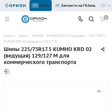
ОРИОН
Шины
Запчасти на ГАЗель
Лю
01
02
03
0
Каталог
-
Шины
-
KUMHO
-
KUMHO KRD 02 (ведущая)
-
225/75R17.5
KUMHO KRD 02 (ведущая) 129/127 M
Шины 225/75R17.5 KUMHO KRD 02
(ведущая) 129/127 M для
коммерческого транспорта