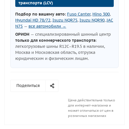
транспорта (LCV)
Подбор по вашему авто:
Fuso Canter
,
Hino 300
,
Hyundai HD 78/72
,
Isuzu NQR75
,
Isuzu NQR90
,
JAC
N75
—
все автомобили →
ОРИОН
— специализированный шинный центр
только для коммерческого транспорта
:
легкогрузовые шины R12C–R19.5 в наличии,
Москва и Московская область, отгрузка
юридическим и физическим лицам.
Поделиться
Цена действительна только
для интернет-магазина и
может отличаться от цен в
розничных магазинах