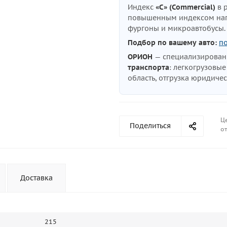
Индекс
«C» (Commercial)
в 
повышенным индексом нагр
фургоны и микроавтобусы
Подбор по вашему авто:
п
ОРИОН
— специализирова
транспорта
: легкогрузовы
область, отгрузка юридиче
Ц
Поделиться
от
Доставка
215