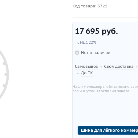
Код товара:
3725
17 695
руб.
с НДС 22%
Нет в наличии
Самовывоз
Своя доставка
•
•
До ТК
•
Наши менеджеры обязательно свяж
вами и уточнят условия заказа
Шина для лёгкого коммер