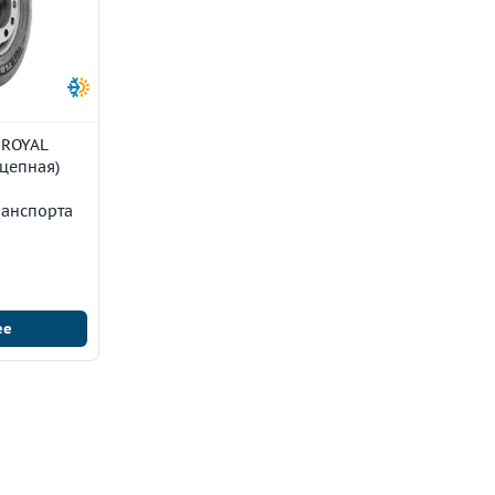
 ROYAL
ицепная)
ранспорта
ее