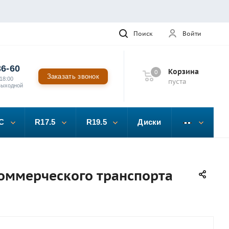
Поиск
Войти
36-60
Корзина
0
Заказать звонок
18:00
пуста
выходной
C
R17.5
R19.5
Диски
коммерческого транспорта