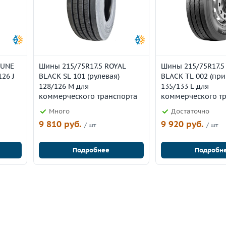
TUNE
Шины 215/75R17.5 ROYAL
Шины 215/75R17.5
126 J
BLACK SL 101 (рулевая)
BLACK TL 002 (пр
128/126 M для
135/133 L для
коммерческого транспорта
коммерческого т
Много
Достаточно
9 810 руб.
9 920 руб.
/ шт
/ шт
Подробнее
Подробн