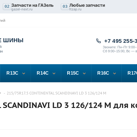
Запчасти на ГАЗель
Любые запчасти
02
03
gazel-next.ru
ltzap.ru
тий
Е ШИНЫ
+7 495 255-
а
Звоните: Пн–Пт 9:00–
нн
Сб 9:00–15:00, Вс — 
R13C
R14C
R15C
R16C
R17
-
215/75R17.5 CONTINENTAL SCANDINAVI LD 3 126/124 M
 SCANDINAVI LD 3 126/124 M для 